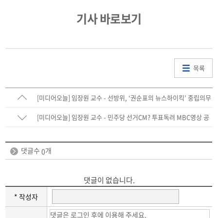
기사 바로보기
목록
[미디어오늘] 임장원 교수 - 선방위, ‘권순표의 뉴스하이킥’ 중립의무
위반 ‘행정지도’ 의결
[미디어오늘] 임장원 교수 - 민주당 선거CM? 투표독려 MBC영상 공
정성 위반 행정지도
댓글수
개
0
댓글이 없습니다.
* 작성자