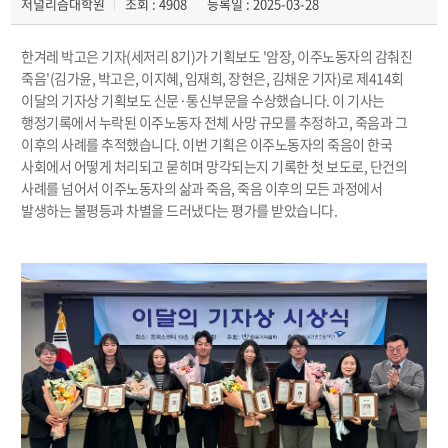
저널리즘대학원
조회 : 4908
등록일 : 2025-03-28
한겨레 박고은 기자(세저리 8기)가 기획보도 '암장, 이주노동자의 감춰진
죽음'(김가윤, 박고은, 이지혜, 임재희, 장현은, 김채운 기자)로 제414회
이달의 기자상 기획보도 신문·통신부문을 수상했습니다. 이 기사는
행정기록에서 누락된 이주노동자 전체 사망 규모를 추정하고, 죽음과 그
이후의 사례를 추적했습니다. 이번 기획은 이주노동자의 죽음이 한국
사회에서 어떻게 처리되고 묻히며 망각되는지 기록한 첫 보도로, 단건의
사례를 넘어서 이주노동자의 삶과 죽음, 죽음 이후의 모든 과정에서
발생하는 불평등과 차별을 드러냈다는 평가를 받았습니다.