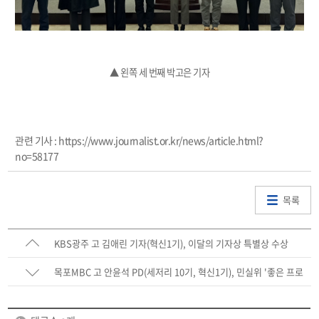
▲ 왼쪽 세 번째 박고은 기자
관련 기사 : https://www.journalist.or.kr/news/article.html?
no=58177
목록
KBS광주 고 김애린 기자(혁신1기), 이달의 기자상 특별상 수상
목포MBC 고 안윤석 PD(세저리 10기, 혁신1기), 민실위 '좋은 프로
그램상' 특별상 수상