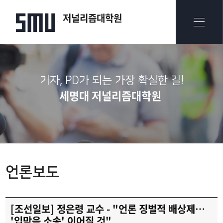
저널리즘대학원
기자, PD가 되는 가장 확실한 길!
세명대 저널리즘대학원
언론보도
[조선일보] 정은령 교수 - "언론 징벌적 배상제…
'입막음 소송' 이어질 것"