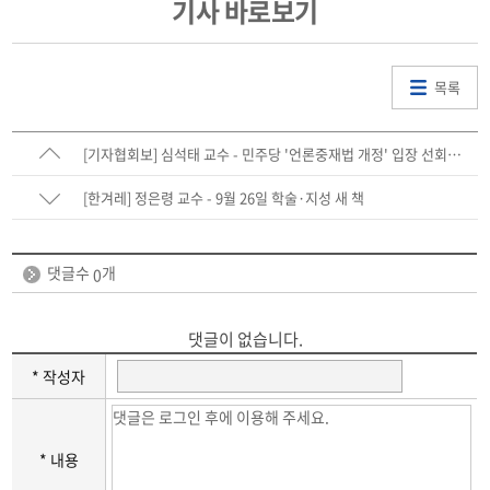
기사 바로보기
목록
[기자협회보] 심석태 교수 - 민주당 '언론중재법 개정' 입장 선회…
'권력자 포함'은 고수
[한겨레] 정은령 교수 - 9월 26일 학술·지성 새 책
댓글수
개
0
댓글이 없습니다.
* 작성자
* 내용