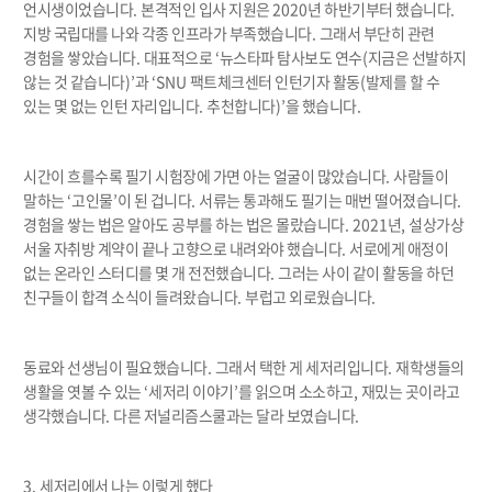
언시생이었습니다
.
본격적인 입사 지원은
2020
년 하반기부터 했습니다
.
지방 국립대를 나와 각종 인프라가 부족했습니다
.
그래서 부단히 관련
경험을 쌓았습니다
.
대표적으로
‘
뉴스타파 탐사보도 연수
(
지금은 선발하지
않는 것 같습니다
)’
과
‘SNU
팩트체크센터 인턴기자 활동
(
발제를 할 수
있는 몇 없는 인턴 자리입니다
.
추천합니다
)’
을 했습니다
.
시간이 흐를수록 필기 시험장에 가면 아는 얼굴이 많았습니다
.
사람들이
말하는
‘
고인물
’
이 된 겁니다
.
서류는 통과해도 필기는 매번 떨어졌습니다
.
경험을 쌓는 법은 알아도 공부를 하는 법은 몰랐습니다
. 2021
년
,
설상가상
서울 자취방 계약이 끝나 고향으로 내려와야 했습니다
.
서로에게 애정이
없는 온라인 스터디를 몇 개 전전했습니다
.
그러는 사이 같이 활동을 하던
친구들이 합격 소식이 들려왔습니다
.
부럽고 외로웠습니다
.
동료와 선생님이 필요했습니다
.
그래서 택한 게 세저리입니다
.
재학생들의
생활을 엿볼 수 있는
‘
세저리 이야기
’
를 읽으며 소소하고
,
재밌는 곳이라고
생각했습니다
.
다른 저널리즘스쿨과는 달라 보였습니다
.
3.
세저리에서 나는 이렇게 했다