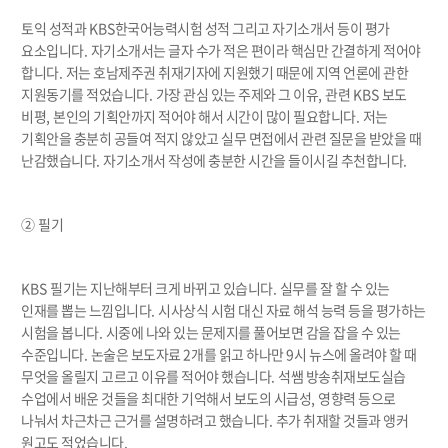
토익 성적과
KBS
한국어능력시험 성적 그리고 자기소개서 등이 평가
요소입니다
.
자기소개서는 글자 수가 적은 편이라 핵심만 간결하게 적어야
합니다
.
저는 호남제주권 취재기자에 지원했기 때문에 지역 언론에 관한
지원동기를 적었습니다
.
가장 관심 있는 주제와 그 이유
,
관련
KBS
보도
비평
,
본인의 기획안까지 적어야 해서 시간이 많이 필요합니다
.
저는
기획안을 충분히 공들여 적지 않았고 실무 면접에서 관련 질문을 받았을 때
난감했습니다
.
자기소개서 작성에 충분한 시간을 들이시길 추천합니다
.
②
필기
KBS
필기는 지난해부터 크게 바뀌고 있습니다
.
실무를 잘 할 수 있는
인재를 뽑는 느낌입니다
.
시사상식 시험 대신 자료 해석 능력 등을 평가하는
시험을 봅니다
.
시중에 나와 있는 문제지를 풀어보면 감을 잡을 수 있는
수준입니다
.
논술은 보도자료
2
개를 읽고 하나만
9
시 뉴스에 올려야 할 때
무엇을 올릴지 고르고 이유를 적어야 했습니다
.
석쌤 방송취재보도실습
수업에서 배운 것들을 최대한 기억해서 보도의 시급성
,
영향력 등으로
나눠서 차근차근 근거를 설명하려고 했습니다
.
추가 취재할 것들과 앵커
원고도 적었습니다
.