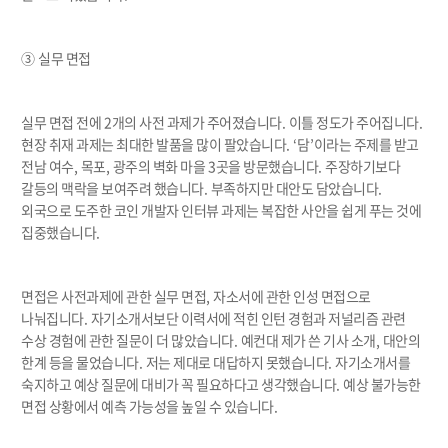
③
실무 면접
실무 면접 전에
2
개의 사전 과제가 주어졌습니다
.
이틀 정도가 주어집니다
.
현장 취재 과제는 최대한 발품을 많이 팔았습니다
. ‘
담
’
이라는 주제를 받고
전남 여수
,
목포
,
광주의 벽화 마을
3
곳을 방문했습니다
.
주장하기보다
갈등의 맥락을 보여주려 했습니다
.
부족하지만 대안도 담았습니다
.
외국으로 도주한 코인 개발자 인터뷰 과제는 복잡한 사안을 쉽게 푸는 것에
집중했습니다
.
면접은 사전과제에 관한 실무 면접
,
자소서에 관한 인성 면접으로
나눠집니다
.
자기소개서보단 이력서에 적힌 인턴 경험과 저널리즘 관련
수상 경험에 관한 질문이 더 많았습니다
.
예컨대 제가 쓴 기사 소개
,
대안의
한계 등을 물었습니다
.
저는 제대로 대답하지 못했습니다
.
자기소개서를
숙지하고 예상 질문에 대비가 꼭 필요하다고 생각했습니다
.
예상 불가능한
면접 상황에서 예측 가능성을 높일 수 있습니다
.