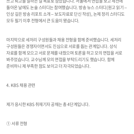
쓰고 퇴고를 잘하는 걸 목표로 삼았습니다
.
서울에서 면접을 보고 제천에
돌아온 날에도 논술 스터디는 참여했습니다
.
방송 뉴스 스터디
(
원고 읽기
–
인상 깊은 방송 리포트 소개
–
보도자료로 단신 작성
),
논제 정리 스터디도
모두 필기 이후 전형에서 큰 도움이 됐습니다
.
마지막으로 세저리 구성원들과 채용 전형을 함께 준비했습니다
.
세저리
구성원들은 경쟁자이면서도 진심으로 서로를 돕는 관계입니다
.
상식
자료를 함께 모으고 서로 문제를 내줬으며 토론을 하고 모의 면접을 서로
봐주었습니다
.
교수님께 모의 면접을 부탁드리기도 했습니다
.
함께
준비하니 제 부족한 점도 보이고 더 자극되었습니다
.
4. KBS
채용 관련
제가 응시한
KBS
취재기자 공채는 총
4
단계입니다
.
①
서류 전형