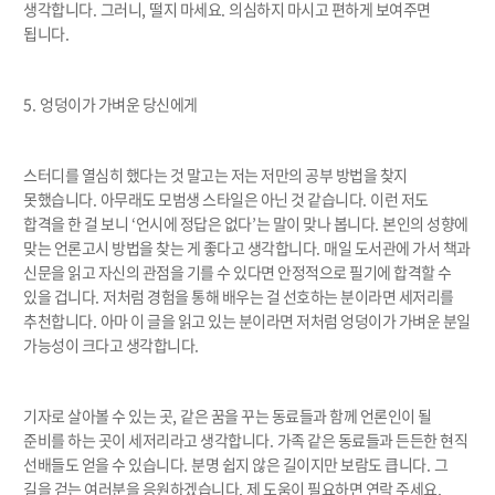
생각합니다
.
그러니
,
떨지 마세요
.
의심하지 마시고 편하게 보여주면
됩니다
.
5.
엉덩이가 가벼운 당신에게
스터디를 열심히 했다는 것 말고는 저는 저만의 공부 방법을 찾지
못했습니다
.
아무래도 모범생 스타일은 아닌 것 같습니다
.
이런 저도
합격을 한 걸 보니
‘
언시에 정답은 없다
’
는 말이 맞나 봅니다
.
본인의 성향에
맞는 언론고시 방법을 찾는 게 좋다고 생각합니다
.
매일 도서관에 가서 책과
신문을 읽고 자신의 관점을 기를 수 있다면 안정적으로 필기에 합격할 수
있을 겁니다
.
저처럼 경험을 통해 배우는 걸 선호하는 분이라면 세저리를
추천합니다
.
아마 이 글을 읽고 있는 분이라면 저처럼 엉덩이가 가벼운 분일
가능성이 크다고 생각합니다
.
기자로 살아볼 수 있는 곳
,
같은 꿈을 꾸는 동료들과 함께 언론인이 될
준비를 하는 곳이 세저리라고 생각합니다
.
가족 같은 동료들과 든든한 현직
선배들도 얻을 수 있습니다
.
분명 쉽지 않은 길이지만 보람도 큽니다
.
그
길을 걷는 여러분을 응원하겠습니다
.
제 도움이 필요하면 연락 주세요
.