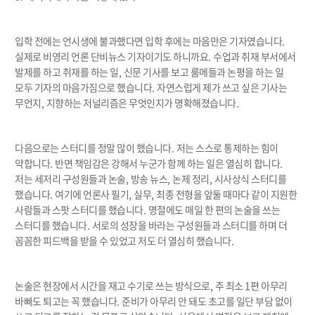
입학 전에는 언시생에 불과했다면 입학 후에는 마음만은 기자였습니다
.
실제로 비영리 언론 단비뉴스 기자이기도 하니까요
.
수업과 취재 부서에서
발제를 하고 취재를 하는 일
,
신문 기사를 보고 룸메들과 논평을 하는 일
모두 기자의 마음가짐으로 했습니다
.
자연스럽게 제가 쓰고 싶은 기사는
무언지
,
지향하는 저널리즘은 무엇인지가 명확해졌습니다
.
다음으로는 스터디를 정말 많이 했습니다
.
저는 스스로 통제하는 힘이
약합니다
.
반면 책임감은 강해서 누군가 함께 하는 일은 열심히 합니다
.
저는 세저리 구성원들과 논술
,
방송 뉴스
,
논제 정리
,
시사상식 스터디를
했습니다
.
여기에 언론사 필기
,
실무
,
최종 전형을 앞둘 때마다 같이 지원한
사람들과 스팟 스터디를 했습니다
.
명절에도 매일 한 편의 논술을 쓰는
스터디를 했습니다
.
서로의 성장을 바라는 구성원들과 스터디를 하며 더
꼼꼼한 피드백을 받을 수 있었고 저도 더 열심히 했습니다
.
논술은 현장에서 시간을 재고 수기로 쓰는 방식으로
,
주 최소
1
편 아무리
바빠도 퇴고는 꼭 했습니다
.
준비가 아무리 안 돼도 초고를 일단 부담 없이