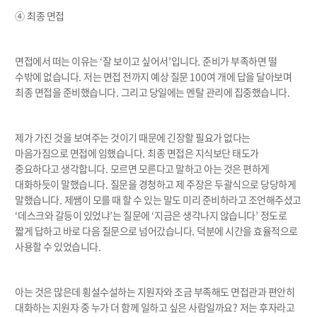
④
최종 면접
면접에서 떠는 이유는
‘
잘 보이고 싶어서
’
입니다
.
준비가 부족하면 떨
수밖에 없습니다
.
저는 면접 전까지 예상 질문
100
여 개에 답을 달아보며
최종 면접을 준비했습니다
.
그리고 당일에는 멘탈 관리에 집중했습니다
.
제가 가진 것을 보여주는 것이기 때문에 긴장할 필요가 없다는
마음가짐으로 면접에 임했습니다
.
최종 면접은 지식보단 태도가
중요하다고 생각합니다
.
모르면 모른다고 말하고 아는 것은 편하게
대화하듯이 말했습니다
.
질문을 경청하고 제 주장은 두괄식으로 당당하게
말했습니다
.
제쌤이 모를 때 할 수 있는 말도 미리 준비하라고 조언해주셨고
‘
데스크와 갈등이 있었냐
’
는 질문에
‘
지금은 생각나지 않습니다
’
정도로
짧게 답하고 바로 다음 질문으로 넘어갔습니다
.
덕분에 시간을 효율적으로
사용할 수 있었습니다
.
아는 것은 많은데 횡설수설하는 지원자와 조금 부족해도 면접관과 편안히
대화하는 지원자 중 누가 더 함께 일하고 싶은 사람일까요
?
저는 후자라고