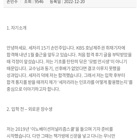
손민주
조회 : 9546
등록일 : 2022-12-20
1. 자기소개
안녕하세요
.
세저리
15
기 손민주입니다
. KBS
호남제주권 취재기자에
합격해 내년
1
월 출근을 앞두고 있습니다
.
처음 합격 후기 글을 부탁받았을
때 걱정이 앞섰습니다
.
저는 기초를 탄탄히 닦은
‘
모범 언시생
’
이 아니기
때문입니다
.
교수님과 동기
,
선후배가 없었다면 결코 이루지 못했을
성과입니다
.
세저리 덕에 저는 합격했습니다
.
그래서 저는 입학 후부터
합격 통지를 받을 때까지 제가
‘
세저리라는 인프라를 어떻게 활용했는지
’
를
중심으로 이야기하고자 합니다
.
2.
입학 전
–
외로운 장수생
저는
2019
년
‘
이노베이션저널리즘스쿨
’
을 들으며 기자 준비를
시작했습니다
.
다만 그때는 책가방에 신문을 넣고 다니는 무늬만