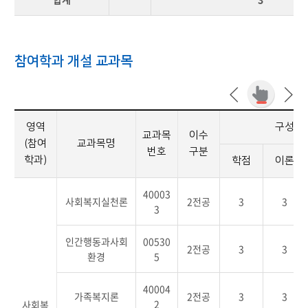
참여학과 개설 교과목
영역
구성
교과목
이수
(참여
교과목명
번호
구분
학과)
학점
이론
40003
사회복지실천론
2전공
3
3
3
인간행동과사회
00530
2전공
3
3
환경
5
40004
가족복지론
2전공
3
3
2
사회복