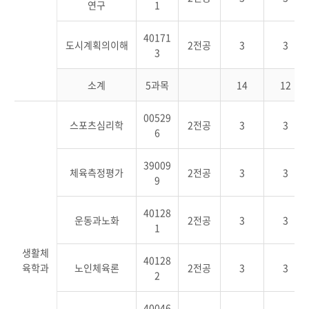
연구
1
40171
도시계획의이해
2전공
3
3
3
소계
5과목
14
12
00529
스포츠심리학
2전공
3
3
6
39009
체육측정평가
2전공
3
3
9
40128
운동과노화
2전공
3
3
1
생활체
40128
육학과
노인체육론
2전공
3
3
2
40046