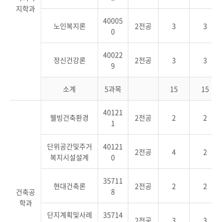
지학과
40005
노인복지론
2전공
3
3
0
40022
정신건강론
2전공
3
3
9
소계
5과목
15
15
40121
웰빙건축환경
2전공
2
2
1
단위공간및주거
40121
2전공
4
2
복지시설설계
0
35711
현대건축론
2전공
2
2
8
건축공
학과
단지계획및사례
35714
2전공
3
3