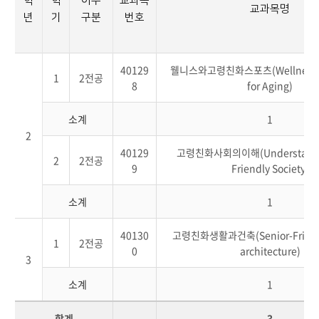
학
학
이수
교과목
교과목명
년
기
구분
번호
40129
웰니스와고령친화스포츠(Wellness an
1
2전공
8
for Aging)
소계
1
2
40129
고령친화사회의이해(Understandin
2
2전공
9
Friendly Society)
소계
1
40130
고령친화생활과건축(Senior-Friendly
1
2전공
0
architecture)
3
소계
1
합계
3