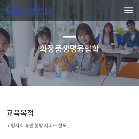
화장품생명융합학
교육목적
고령사회 휴먼 웰빙 서비스 선도.