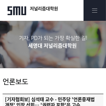
저널리즘대학원
기자, PD가 되는 가장 확실한 길!
세명대 저널리즘대학원
언론보도
[기자협회보] 심석태 교수 - 민주당 '언론중재법
개정' 입장 선회… '권력자 포함'은 고수