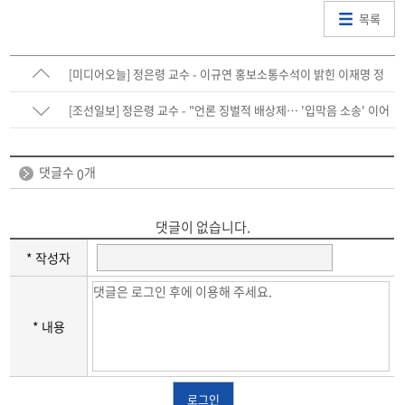
목록
[미디어오늘] 정은령 교수 - 이규연 홍보소통수석이 밝힌 이재명 정
부 미디어 정책 방향
[조선일보] 정은령 교수 - "언론 징벌적 배상제… '입막음 소송' 이어
질 것"
댓글수
개
0
댓글이 없습니다.
* 작성자
* 내용
로그인