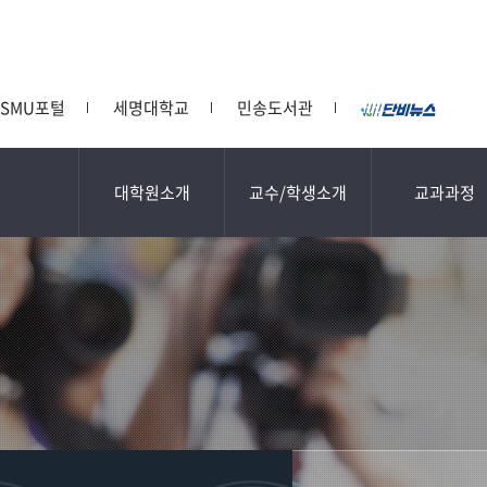
SMU포털
세명대학교
민송도서관
대학원소개
교수/학생소개
교과과정