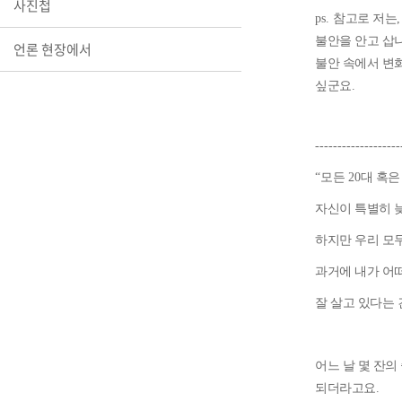
사진첩
ps.
참고로 저는
,
불안을 안고 삽
언론 현장에서
불안 속에서 변
싶군요
.
-------------------
“
모든
20
대 혹
자신이 특별히 
하지만 우리 모
과거에 내가 어
잘 살고 있다는 
어느 날 몇 잔
되더라고요
.