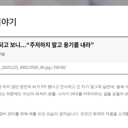
이야기
되고 보니...“주저하지 말고 용기를 내라”
708
_20251125_090213509_09.jpg
( 350 kb)
잘 하지 않던 양진국 씨가
PD
됐다고 인사하고 간 지가 엊그제 같은데
,
벌써 
받는 와중에도 자신의 세저리 생활
,
나아가
20
대를 마무리하는 글을 공들여 
장비 관리를 위해 애를 쓰던 모습이 생각납니다
.
조만간 화제의 작품을 소개