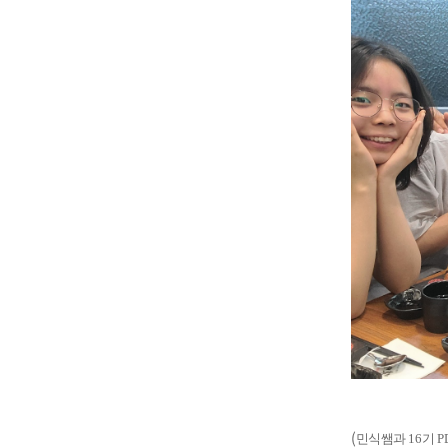
(
민식쌤과
16
기
P