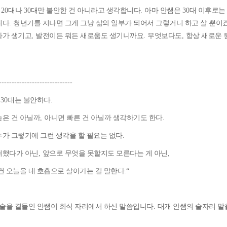
 20
대나
30
대만 불안한 건 아니라고 생각합니다
.
아마 안쌤은
30
대 이후로는
니다
.
청년기를 지나면 그게 그냥 삶의 일부가 되어서 그렇거니 하고 살 뿐이
화가 생기고
,
발전이든 뭐든 새로움도 생기니까요
.
무엇보다도
,
항상 새로운 
-----------------------------
은
30
대는 불안하다
.
늦은 건 아닐까
,
아니면 빠른 건 아닐까 생각하기도 한다
.
두가 그렇기에 그런 생각을 할 필요는 없다
.
떠했다가 아닌
,
앞으로 무엇을 못할지도 모른다는 게 아닌
,
건 오늘을 내 호흡으로 살아가는 걸 말한다
.“
의 술을 곁들인 안쌤이 회식 자리에서 하신 말씀입니다
.
대개 안쌤의 술자리 말