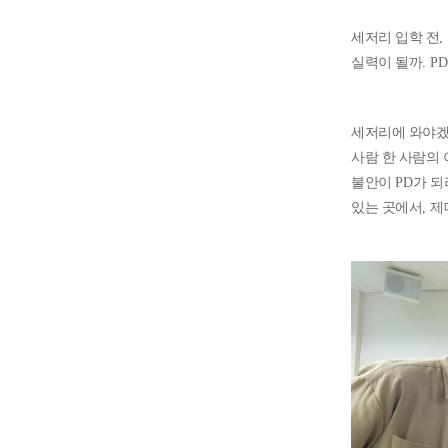
세저리 입학 전
,
실력이 될까
. PD
세저리에 와야겠
사람 한 사람의
불안이
PD
가 되
있는 곳에서
,
제