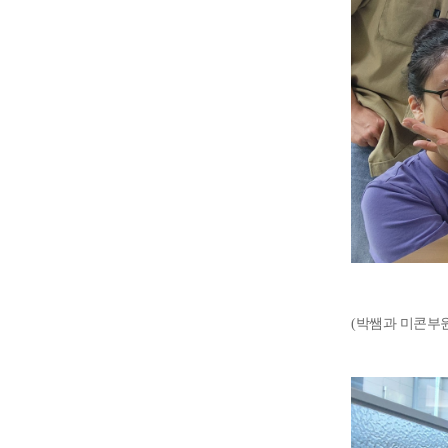
(박쌤과 미콘부원