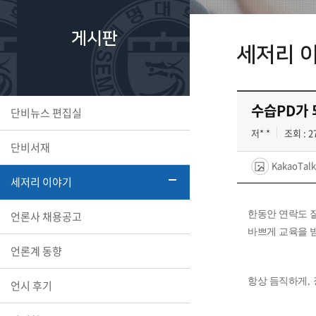
게시판
세저리 
수습PD가 
단비뉴스 편집실
저* *
조회 : 2
단비서재
KakaoTalk
세저리 이야기
언론사 채용공고
한동안 연락도 
바쁘게 교육을 
언론계 동향
항상 듬직하게
,
언시 후기