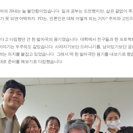
저의
20
대는 늘 불안함이었습니다
.
일과 공부는 도전했지만
,
삶은 끝없이 
가 못 되면 어떡하지
. PD
는
,
언론인은 대체 어떻게 되는 거지
?
주저와 고민의
다고 다짐했던 건 한 발자국의 용기였습니다
.
대학에서 친구들과 한 프로젝
 이야기는 우주와도 같았습니다
.
사라지기보단 드러나기를
,
남아있기보단 공
려는 의지를 붙잡고 있었습니다
.
그래서 딱 한 발자국만 용기를 내보기로 했
대로 준비를 해보기로 다짐했습니다
.