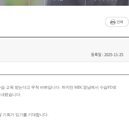
대학원소개
단비뉴스 편집실
교수/학생소개
단비서재
교과과정
세저리 이야기
입학/학사안내
언론사 채용공고
등록일 : 2025-11-25
공지사항
언론계 동향
게시판
언시 후기
수습 교육 받는다고 무척 바쁘답니다
.
하지만
MBC
경남에서 수습
PD
로
저널리즘연구소
사진첩
보내왔습니다
.
홈페이지가이드
언론 현장에서
할 기회가 있기를 기대합니다
.