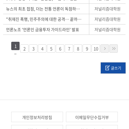
저널리즘대학원
뉴스의 최초 접점, 더는 전통 언론이 독점하지 않는다
저널리즘대학원
"취재진 폭행, 민주주의에 대한 공격… 끝까지 책임 물을 것"
저널리즘대학원
언론노조 '언론인 금융투자 가이드라인' 발표
1
2
3
4
5
6
7
8
9
10
글쓰기
개인정보처리방침
이메일무단수집거부