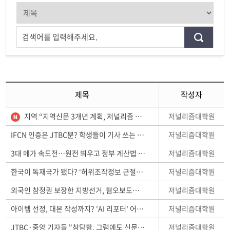
검색어를 입력해주세요.
제목
작성자
저널리즘대학원
지역 “지역신문 3개년 계획, 저널리즘 평가 기준·지발위 개혁 담아야”
저널리즘대학원
IFCN 인증은 JTBC뿐? 학생들이 기사 쓰는 ‘단비뉴스’ 새 인증받아
저널리즘대학원
3대 메가 속도전…원전 띄우고 정부 계산법 따라가는 언론
저널리즘대학원
한국이 독재국가 됐다? ‘허위조작정보 근절법’ 총정리
저널리즘대학원
외국인 참정권 보장한 지방선거, 혐오보도가 배제 키웠다
저널리즘대학원
아이템 선정, 대본 작성까지? 'AI 리포터' 어떻게 생각하시나요
저널리즘대학원
JTBC·중앙 기자들 "참담함, 그럼에도 신문·방송은 계속돼야"