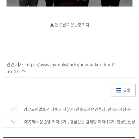
▲ 맨 오른쪽 윤준호 기자
관련 기사 : https://www.journalist.or.kr/news/article.html?
no=57179
목록
경남도민일보 김다솜 기자(7기) 안종필자유언론상, 한국기자상 등
수상
KBS제주 문준영 기자(8기), 경남신문 김태형 기자(13기) 언론인권상
특별상 수상